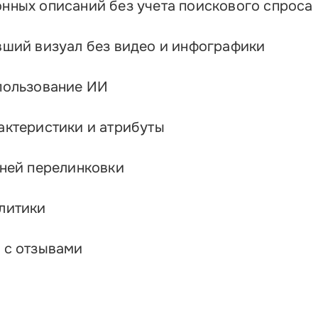
нных описаний без учета поискового спроса
вший визуал без видео и инфографики
пользование ИИ
актеристики и атрибуты
нней перелинковки
литики
 с отзывами