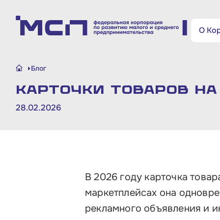
Поиск по сайту
О Ко
Малому и среднему
Блог
бизнесу
Карточки товаров на
Банкам и финансовым
28.02.2026
организациям
Инфраструктуре поддержки
О Корпорации
В 2026 году карточка това
маркетплейсах она одновре
Блог
рекламного объявления и и