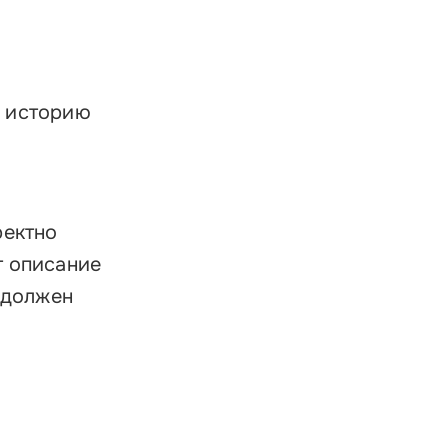
я историю
ректно
т описание
 должен