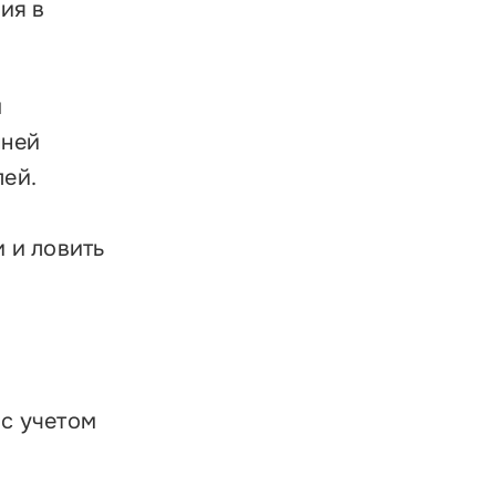
ратиться в Корпорацию
ия в
м
нней
ей.
 и ловить
 с учетом