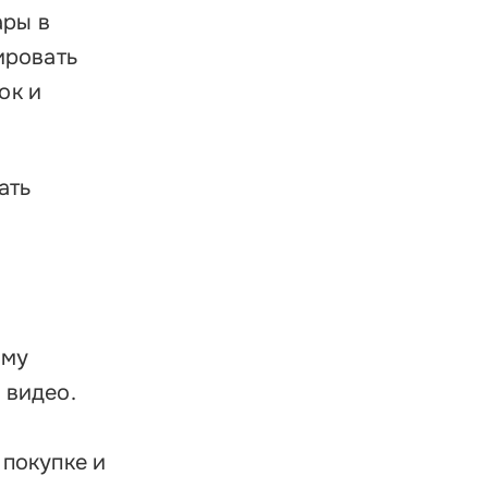
ары в
ировать
ок и
ать
ому
 видео.
 покупке и