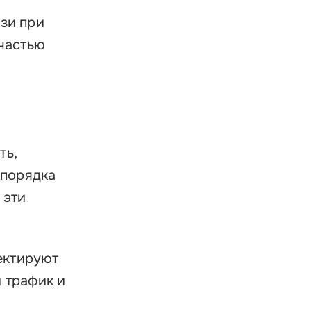
язи при
 частью
ть,
 порядка
 эти
ектируют
 трафик и