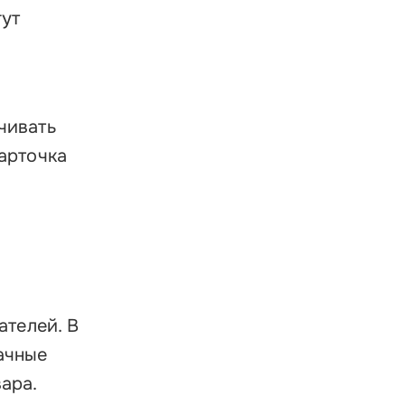
гут
чивать
карточка
ателей. В
ачные
ара.