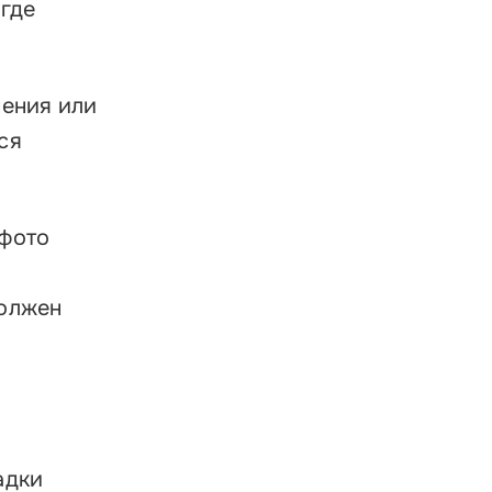
 где
нения или
ся
 фото
должен
адки