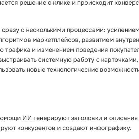
Об
мается решение о клике и происходит конверс
Обучение
Лизинг для бизнеса
Поддержка предпринимателей в сфере
 сразу с несколькими процессами: усиление
туризма
лгоритмов маркетплейсов, развитием внутре
о трафика и изменением поведения покупател
Факторинг для бизнеса
ыстраивать системную работу с карточками,
Старт в бизнес для молодых
ользовать новые технологические возможности
предпринимателей
ы
помощи ИИ генерируют заголовки и описания
ируют конкурентов и создают инфографику.