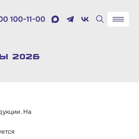
00 100-11-00
✖
Найти
лефон:
800 100-11-00
ы 2026
мя работы:
 будням с 10:00 до 19:00
товый адрес:
дукции. На
9012, г. Москва, Славянская
щадь, д.4, стр.1
уется