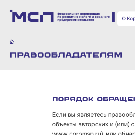
Поиск по сайту
О Ко
Малому и среднему
бизнесу
Правообладателям
Банкам и финансовым
организациям
Инфраструктуре поддержки
Порядок обраще
О Корпорации
Если вы являетесь правооб
объекты авторских и (или)
Блог
www.corpmsp.ru
), или обн