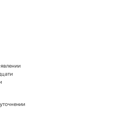
аявлении
дцати
и
 уточнении