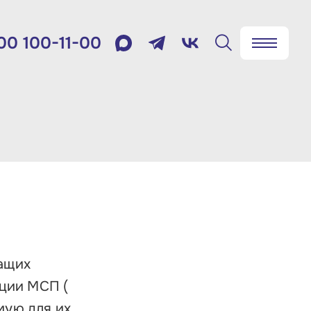
00 100-11-00
✖
Найти
лефон:
800 100-11-00
мя работы:
 будням с 10:00 до 19:00
товый адрес:
9012, г. Москва, Славянская
жащих
щадь, д.4, стр.1
ации МСП (
мую для их