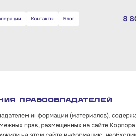
8 8
рпорации
Контакты
Блог
Критерии отнесения бизнеса к
субъектам МСП
Те
Цифровая платформа МСП.РФ
8 
Правовая поддержка и «Сервис 360°»
Вре
Льготные программы кредитования и
по
займы
Гарантийная поддержка
Поч
ния правообладателей
Помощь со сбытом продукции
10
ладателем информации (материалов), содер
пло
Льготное государственное и
 смежных прав, размещенных на сайте Корпор
муниципальное имущество
аружили на этом сайте информацию, необходи