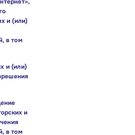
Интернет»,
го
х и (или)
, в том
х и (или)
азрешения
щение
торских и
учения
, в том