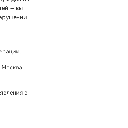
ратиться в Корпорацию
тей — вы
нарушении
ерации.
 Москва,
явления в