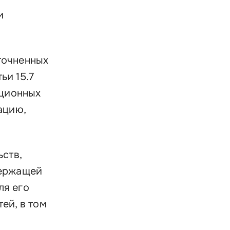
и
точненных
ьи 15.7
ационных
ацию,
ств,
держащей
ля его
ей, в том