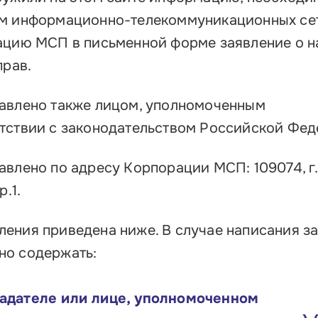
Об
Обучение
ем информационно-телекоммуникационных се
Лизинг для бизнеса
рацию МСП в письменной форме заявление о 
прав.
Поддержка предпринимателей в сфере
туризма
авлено также лицом, уполномоченным
Факторинг для бизнеса
тствии с законодательством Российской Фед
Старт в бизнес для молодых
предпринимателей
авлено по адресу Корпорации МСП: 109074, г.
.1.
ения приведена ниже. В случае написания за
но содержать:
адателе или лице, уполномоченном