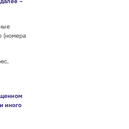
(далее –
нные
ю (номера
ес,
ещенном
и иного