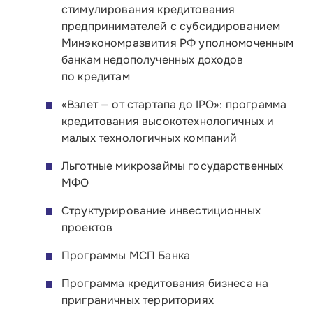
стимулирования кредитования
предпринимателей с субсидированием
Блог
Минэкономразвития РФ уполномоченным
банкам недополученных доходов
Контакты
по кредитам
Соцсети
«Взлет — от стартапа до IPO»: программа
кредитования высокотехнологичных и
малых технологичных компаний
Телефон:
Льготные микрозаймы государственных
8 800 100-11-00
МФО
Время работы:
Структурирование инвестиционных
проектов
по будням с 10:00 до 19:00
Программы МСП Банка
Почтовый адрес:
109012, г. Москва, Славянская площадь, д.4,
Программа кредитования бизнеса на
стр.1
приграничных территориях