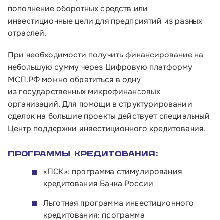
пополнение оборотных средств или
инвестиционные цели для предприятий из разных
отраслей.
При необходимости получить финансирование на
небольшую сумму через Цифровую платформу
МСП.РФ можно обратиться в одну
из государственных микрофинансовых
организаций. Для помощи в структурировании
сделок на большие проекты действует специальный
Центр поддержки инвестиционного кредитования.
Малому и среднему бизнесу
Программы кредитования:
Банкам и финансовым организациям
«ПСК»: программа стимулирования
кредитования Банка России
Инфраструктуре поддержки
Льготная программа инвестиционного
кредитования: программа
О Корпорации