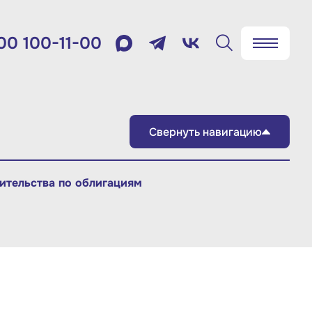
00 100-11-00
✖
Найти
лефон:
800 100-11-00
мя работы:
ительства по облигациям
 будням с 10:00 до 19:00
товый адрес:
9012, г. Москва, Славянская
щадь, д.4, стр.1