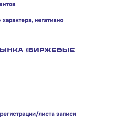
ентов
 характера, негативно
рынка (Биржевые
и
 регистрации/листа записи