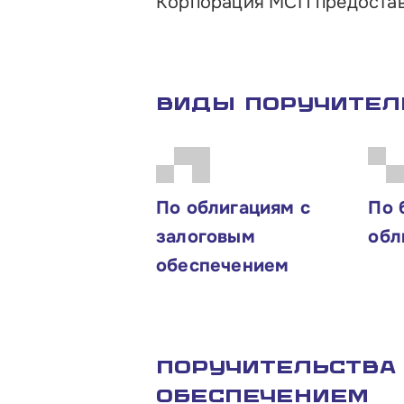
Корпорация МСП предостав
Контакты
Виды поручител
По облигациям с
По 
залоговым
обл
обеспечением
Поручительства
обеспечением