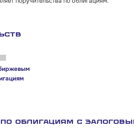
Об
ляет поручительства по облигациям.
Обучение
Лизинг для бизнеса
Поддержка предпринимателей в сфере
ьств
туризма
Факторинг для бизнеса
Старт в бизнес для молодых
предпринимателей
биржевым
игациям
 по облигациям с залогов