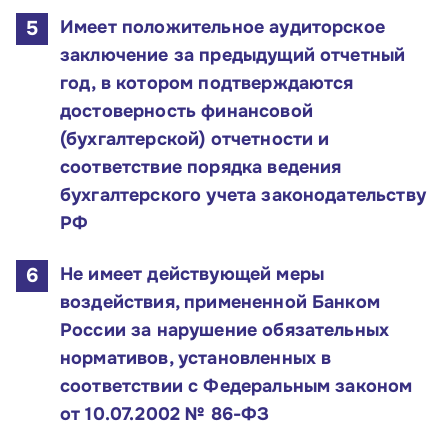
Имеет положительное аудиторское
заключение за предыдущий отчетный
год, в котором подтверждаются
достоверность финансовой
Малому и среднему бизнесу
(бухгалтерской) отчетности и
Банкам и финансовым организациям
соответствие порядка ведения
бухгалтерского учета законодательству
Инфраструктуре поддержки
РФ
О Корпорации
Не имеет действующей меры
воздействия, примененной Банком
Блог
России за нарушение обязательных
нормативов, установленных в
Контакты
соответствии с Федеральным законом
Соцсети
от 10.07.2002 № 86-ФЗ