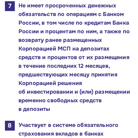
Не имеет просроченных денежных
Телефон:
обязательств по операциям с Банком
8 800 100-11-00
России, в том числе по кредитам Банка
России и процентам по ним, а также по
Время работы:
возврату ранее размещенных
по будням с 10:00 до 19:00
Корпорацией МСП на депозитах
средств и процентов от их размещения
Почтовый адрес:
в течение последних 12 месяцев,
109012, г. Москва, Славянская площадь, д.4,
предшествующих месяцу принятия
стр.1
Корпорацией решения
Обратиться в Корпорацию
об инвестировании и (или) размещении
временно свободных средств
в депозиты
Участвует в системе обязательного
страхования вкладов в банках