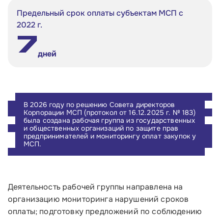
Предельный срок оплаты субъектам МСП с
2022 г.
7
дней
В 2026 году по решению Совета директоров
Корпорации МСП (протокол от 16.12.2025 г. № 183)
была создана рабочая группа из государственных
Малому и среднему бизнесу
и общественных организаций по защите прав
предпринимателей и мониторингу оплат закупок у
МСП.
Банкам и финансовым организациям
Инфраструктуре поддержки
Деятельность рабочей группы направлена на
О Корпорации
организацию мониторинга нарушений сроков
оплаты; подготовку предложений по соблюдению
Блог