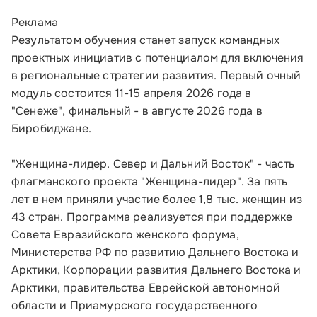
О Корпорации
Реклама
Результатом обучения станет запуск командных
Блог
проектных инициатив с потенциалом для включения
в региональные стратегии развития. Первый очный
Контакты
модуль состоится 11-15 апреля 2026 года в
Соцсети
"Сенеже", финальный - в августе 2026 года в
Биробиджане.
"Женщина-лидер. Север и Дальний Восток" - часть
Телефон:
флагманского проекта "Женщина-лидер". За пять
8 800 100-11-00
лет в нем приняли участие более 1,8 тыс. женщин из
43 стран. Программа реализуется при поддержке
Время работы:
Совета Евразийского женского форума,
по будням с 10:00 до 19:00
Министерства РФ по развитию Дальнего Востока и
Арктики, Корпорации развития Дальнего Востока и
Почтовый адрес:
Арктики, правительства Еврейской автономной
109012, г. Москва, Славянская площадь, д.4,
области и Приамурского государственного
стр.1