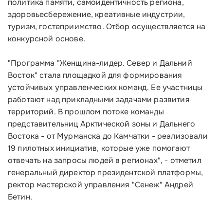
политика памяти, самоидентичность региона,
здоровьесбережение, креативные индустрии,
туризм, гостеприимство. Отбор осуществляется на
конкурсной основе.
"Программа "Женщина-лидер. Север и Дальний
Восток" стала площадкой для формирования
устойчивых управленческих команд. Ее участницы
работают над прикладными задачами развития
территорий. В прошлом потоке команды
представительниц Арктической зоны и Дальнего
Востока - от Мурманска до Камчатки - реализовали
19 пилотных инициатив, которые уже помогают
Малому и среднему бизнесу
отвечать на запросы людей в регионах", - отметил
генеральный директор президентской платформы,
Банкам и финансовым организациям
ректор мастерской управления "Сенеж" Андрей
Бетин.
Инфраструктуре поддержки