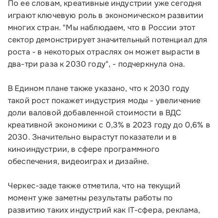
По ее словам, креативные индустрии уже сегодня
играют ключевую роль в экономическом развитии
О Корпорации
многих стран. "Мы наблюдаем, что в России этот
сектор демонстрирует значительный потенциал для
Блог
роста - в некоторых отраслях он может вырасти в
два-три раза к 2030 году", - подчеркнула она.
Контакты
Соцсети
В Едином плане также указано, что к 2030 году
такой рост покажет индустрия моды - увеличение
доли валовой добавленной стоимости в ВДС
креативной экономики с 0,3% в 2023 году до 0,6% в
Телефон:
2030. Значительно вырастут показатели и в
8 800 100-11-00
киноиндустрии, в сфере программного
обеспечения, видеоиграх и дизайне.
Время работы:
по будням с 10:00 до 19:00
Черкес-заде также отметила, что на текущий
момент уже заметны результаты работы по
Почтовый адрес:
развитию таких индустрий как IT-сфера, реклама,
109012, г. Москва, Славянская площадь, д.4,