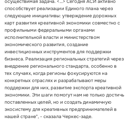
осуществимая задача. <…> Сегодня АСИ активно
способствует реализации Единого плана через
следующие инициативы: утверждение дорожных
карт развития креативной экономики совместно с
профильными федеральными органами
исполнительной власти и министерством
экономического развития, создание
инвестиционных инструментов для поддержки
бизнеса. Реализация региональных стратегий через
внедрение регионального стандарта, особенно в
тех случаях, когда регионы фокусируются на
конкретных отраслях и разрабатывают меры
поддержки для них, развитие экспорта креативной
экономики. Эти шаги помогут нам не только достичь
Малому и среднему бизнесу
поставленных целей, но и создать динамичную
экосистему для креативных предпринимателей в
Банкам и финансовым организациям
нашей стране", - сказала Черкес-заде.
Инфраструктуре поддержки