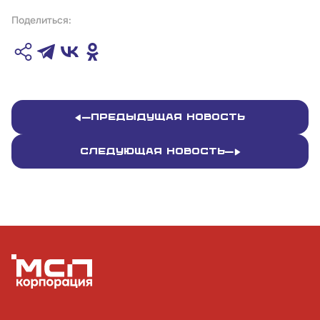
Поделиться:
Контакты
Соцсети
Телефон:
Предыдущая новость
8 800 100-11-00
Следующая новость
Время работы:
по будням с 10:00 до 19:00
Почтовый адрес:
109012, г. Москва, Славянская площадь, д.4,
стр.1
Обратиться в Корпорацию