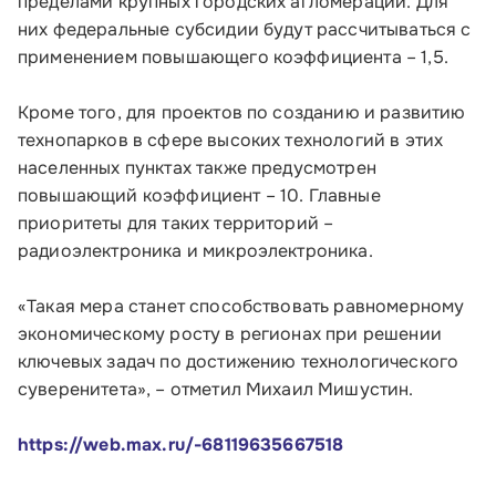
пределами крупных городских агломераций. Для
них федеральные субсидии будут рассчитываться с
применением повышающего коэффициента – 1,5.
Кроме того, для проектов по созданию и развитию
технопарков в сфере высоких технологий в этих
населенных пунктах также предусмотрен
повышающий коэффициент – 10. Главные
приоритеты для таких территорий –
радиоэлектроника и микроэлектроника.
Малому и среднему бизнесу
«Такая мера станет способствовать равномерному
Банкам и финансовым организациям
экономическому росту в регионах при решении
ключевых задач по достижению технологического
Инфраструктуре поддержки
суверенитета», – отметил Михаил Мишустин.
О Корпорации
https://web.max.ru/-68119635667518
Блог