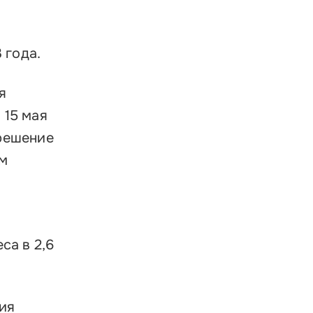
 года.
я
 15 мая
решение
ам
са в 2,6
ия