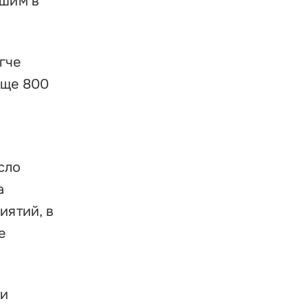
кшим в
гче
еще 800
сло
а
иятий, в
е
ти