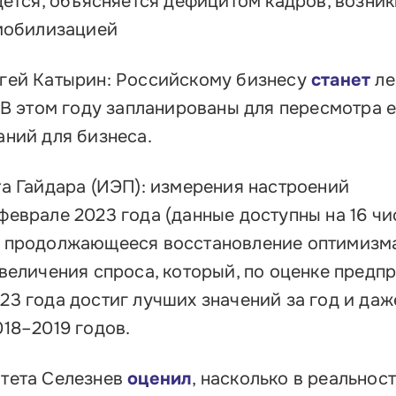
дется, объясняется дефицитом кадров, возни
 мобилизацией
гей Катырин: Российскому бизнесу
станет
ле
 В этом году запланированы для пересмотра 
ний для бизнеса.
а Гайдара (ИЭП): измерения настроений
еврале 2023 года (данные доступны на 16 чи
продолжающееся восстановление оптимизм
величения спроса, который, по оценке предпр
3 года достиг лучших значений за год и даж
018–2019 годов.
тета Селезнев
оценил
, насколько в реальнос