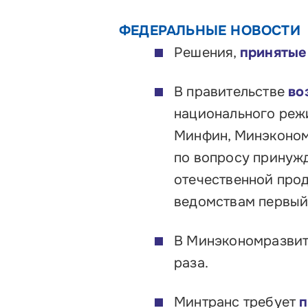
ФЕДЕРАЛЬНЫЕ НОВОСТИ
Решения,
принятые
В правительстве
во
национального реж
Минфин, Минэконом
по вопросу принужд
отечественной прод
ведомствам первый
В Минэкономразви
раза.
Минтранс требует
п