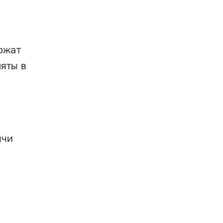
ржат
яты в
ячи