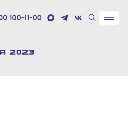
00 100-11-00
✖
Найти
лефон:
800 100-11-00
я 2023
мя работы:
 будням с 10:00 до 19:00
товый адрес:
9012, г. Москва, Славянская
щадь, д.4, стр.1