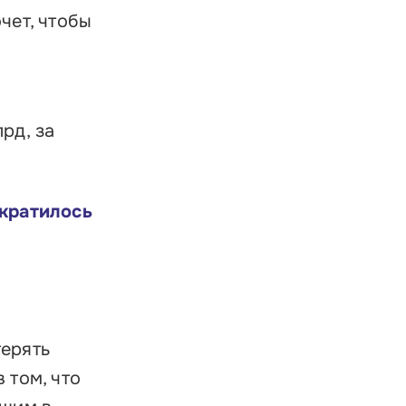
чет, чтобы
рд, за
кратилось
терять
 том, что