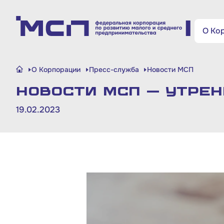
Поиск по сайту
О Ко
Малому и среднему
О Корпорации
Пресс-служба
Новости МСП
бизнесу
Новости МСП – утрен
Банкам и финансовым
19.02.2023
организациям
Инфраструктуре поддержки
О Корпорации
Блог