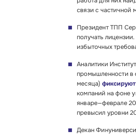
работа для них най
связи с частичной
Президент ТПП Сер
получать лицензии.
избыточных требова
Аналитики Институт
промышленности в ф
месяца)
фиксируют
компаний на фоне у
январе—феврале 202
превысил уровни 2
Декан Финуниверси