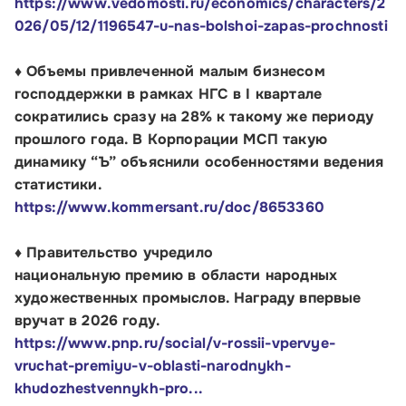
https://www.vedomosti.ru/economics/characters/2
026/05/12/1196547-u-nas-bolshoi-zapas-prochnosti
♦ Объемы привлеченной малым бизнесом
господдержки в рамках НГС в I квартале
сократились сразу на 28% к такому же периоду
прошлого года. В Корпорации МСП такую
динамику “Ъ” объяснили особенностями ведения
статистики.
https://www.kommersant.ru/doc/8653360
♦ Правительство учредило
национальную премию в области народных
художественных промыслов. Награду впервые
вручат в 2026 году.
https://www.pnp.ru/social/v-rossii-vpervye-
vruchat-premiyu-v-oblasti-narodnykh-
khudozhestvennykh-pro...