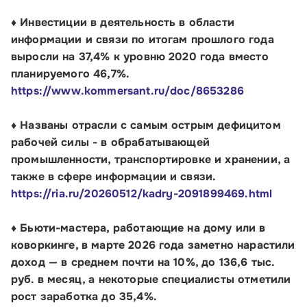
Блог
♦ Инвестиции в деятельность в области
информации и связи по итогам прошлого года
Контакты
выросли на 37,4% к уровню 2020 года вместо
Соцсети
планируемого 46,7%.
https://www.kommersant.ru/doc/8653286
♦ Названы отрасли с самым острым дефицитом
Телефон:
рабочей силы - в обрабатывающей
8 800 100-11-00
промышленности, транспортировке и хранении, а
также в сфере информации и связи.
Время работы:
https://ria.ru/20260512/kadry-2091899469.html
по будням с 10:00 до 19:00
♦
Бьюти-мастера, работающие на дому или в
Почтовый адрес:
коворкинге, в марте 2026 года заметно нарастили
109012, г. Москва, Славянская площадь, д.4,
доход — в среднем почти на 10%, до 136,6 тыс.
стр.1
руб. в месяц, а некоторые специалисты отметили
рост заработка до 35,4%.
Обратиться в Корпорацию