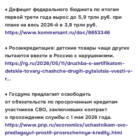
♦ Дефицит федерального бюджета по итогам
первой трети года вырос до 5,9 трлн руб. при
плане на весь 2026-й в 3,8 трлн руб.
https://www.kommersant.ru/doc/8653346
♦ Росаккредитация: детские товары чаще других
пытаются ввезти в Россию с нарушениями.
https://rg.ru/2026/05/11/druzhba-s-sertifikatom-
detskie-tovary-chashche-drugih-pytaiutsia-vvezti-v-
r...
Малому и среднему бизнесу
♦ Госдума предлагает освободить
Банкам и финансовым организациям
от обязательств по просроченным кредитам
участников СВО, заключивших контракт
Инфраструктуре поддержки
о прохождении службы с 1 мая 2026 года.
https://www.pnp.ru/economics/uchastnikam-svo-
О Корпорации
predlagayut-prostit-prosrochennye-kredity.html