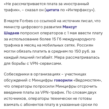
«Не рассматривается плата за иностранный
трафик», – сказал он (
цитата
по «Интерфаксу»).
В марте Forbes со ссылкой на источник писал, что
министр цифрового развития
Максут
Шадаев
попросил операторов с 1 мая ввести плату
за использование более 15 Гб международного
трафика в месяц на мобильных сетях. Россиян
могли обязать платить в среднем по 150 руб. за
каждый лишний гигабайт. Мера рассматривалась
для борьбы с VPN-сервисами.
Собеседники в организациях – участницах
Малому и среднему бизнесу
обсуждений с Минцифры
говорили
«Ведомостям»,
что операторы попросили Минцифры отсрочить
Банкам и финансовым организациям
введение платы за VPN-трафик. По словам двух
источников, операторы технически не готовы
Инфраструктуре поддержки
взимать с абонентов плату в указанные сроки по