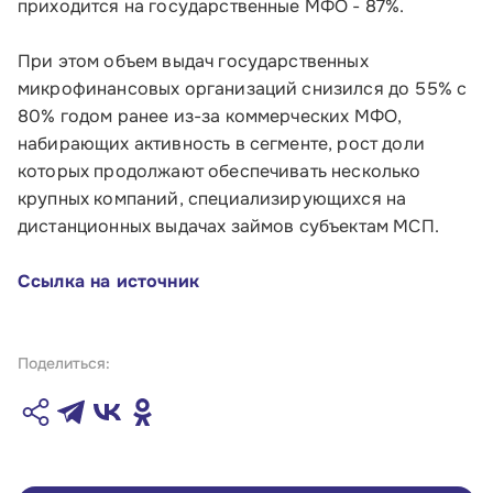
приходится на государственные МФО - 87%.
Инфраструктуре поддержки
При этом объем выдач государственных
микрофинансовых организаций снизился до 55% с
О Корпорации
80% годом ранее из-за коммерческих МФО,
набирающих активность в сегменте, рост доли
Блог
которых продолжают обеспечивать несколько
крупных компаний, специализирующихся на
Контакты
дистанционных выдачах займов субъектам МСП.
Соцсети
Ссылка на источник
Телефон:
Поделиться:
8 800 100-11-00
Время работы:
по будням с 10:00 до 19:00