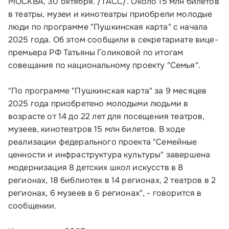
МОСКВА, 30 октября. /ТАСС/. Около 15 млн билетов
в театры, музеи и кинотеатры приобрели молодые
люди по программе "Пушкинская карта" с начала
2025 года. Об этом сообщили в секретариате вице-
премьера РФ Татьяны Голиковой по итогам
совещания по национальному проекту "Семья".
"По программе "Пушкинская карта" за 9 месяцев
2025 года приобретено молодыми людьми в
возрасте от 14 до 22 лет для посещения театров,
музеев, кинотеатров 15 млн билетов. В ходе
реализации федерального проекта "Семейные
ценности и инфраструктура культуры" завершена
модернизация 8 детских школ искусств в 8
Малому и среднему бизнесу
регионах, 18 библиотек в 14 регионах, 2 театров в 2
регионах, 6 музеев в 6 регионах", - говорится в
Банкам и финансовым организациям
сообщении.
Инфраструктуре поддержки