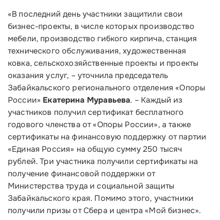
«В последний день участники защитили свои
Инфраструктуре поддержки
бизнес-проекты, в числе которых производство
мебели, производство гибкого кирпича, станция
О Корпорации
технического обслуживания, художественная
ковка, сельскохозяйственные проекты и проекты
Блог
оказания услуг, – уточнила председатель
Забайкальского регионального отделения «Опоры
Контакты
России»
Екатерина Муравьева
. – Каждый из
Соцсети
участников получил сертификат бесплатного
годового членства от «Опоры России», а также
сертификаты на финансовую поддержку от партии
«Единая Россия» на общую сумму 250 тысяч
Телефон:
рублей. Три участника получили сертификаты на
8 800 100-11-00
получение финансовой поддержки от
Министерства труда и социальной защиты
Время работы:
Забайкальского края. Помимо этого, участники
по будням с 10:00 до 19:00
получили призы от Сбера и центра «Мой бизнес».