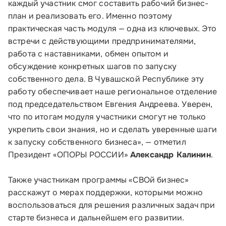
каждый участник смог составить рабочий бизнес-
план и реализовать его. Именно поэтому
О Корпорации
практическая часть модуля — одна из ключевых. Это
встречи с действующими предпринимателями,
Блог
работа с наставниками, обмен опытом и
обсуждение конкретных шагов по запуску
Контакты
собственного дела. В Чувашской Республике эту
Соцсети
работу обеспечивает наше региональное отделение
под председательством Евгения Андреева. Уверен,
что по итогам модуля участники смогут не только
укрепить свои знания, но и сделать уверенные шаги
Телефон:
к запуску собственного бизнеса», — отметил
Президент «ОПОРЫ РОССИИ»
Александр Калинин
.
8 800 100-11-00
Время работы:
Также участникам программы «СВОй бизнес»
по будням с 10:00 до 19:00
расскажут о мерах поддержки, которыми можно
воспользоваться для решения различных задач при
Почтовый адрес:
старте бизнеса и дальнейшем его развитии.