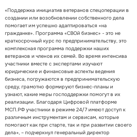
109012, г. Москва, Славянская площадь, д.4,
стр.1
«Поддержка инициатив ветеранов спецоперации в
создании или возобновлении собственного дела
Обратиться в Корпорацию
помогает им успешно адаптироваться «на
гражданке». Программа «СВОй бизнес» - это не
краткосрочный курс по предпринимательству, это
комплексная программа поддержки наших
ветеранов и членов их семей. Во время интенсива
участники вместе с экспертами изучают
юридические и финансовые аспекты ведения
бизнеса, погружаются в предпринимательскую
среду, грамотно формируют бизнес-планы и
узнают, какие меры господдержки помогут в их
реализации. Благодаря Цифровой платформе
МСП.РФ участники в режиме 24/7 имеют доступ к
различным инструментам и сервисам, которые
помогают как при старте, так и при развитии своего
дела», – подчеркнул генеральный директор