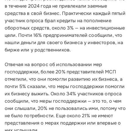
в течение 2024 года не привлекали заемные
средства в свой бизнес. Практически каждый пятый
участник опроса брал кредиты на пополнение
оборотных средств, около 3% — на инвестиционные
цели. Почти 16% предпринимателей сообщили, что
нашли деньги для своего бизнеса у инвесторов, на
бирже или у родственников.
Малому и среднему бизнесу
Отвечая на вопрос об использовании мер
господдержки, более 20% представителей МСП
Банкам и финансовым организациям
отметили, что они помогли развитию их бизнеса, а
почти 5% сказали, что меры господдержки помогли
Инфраструктуре поддержки
их бизнесу выжить. Около 34% участников опроса
сообщили, что меры господдержки — это то, о чем
О Корпорации
они слышали, 20% не пользовались ими, потому что
не было потребности. Еще около 21% не имеют
Блог
представления о мерах поддержки или впервые о
них услышали.