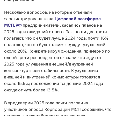
Контакты
Соцсети
Несколько вопросов, на которые отвечали
зарегистрированные на
Цифровой платформе
МСП.РФ
предприниматели, касались планов на
2025 год и ожиданий от него. Так, почти две трети
Телефон:
полагают, что он будет лучше 2024 года; почти 16%
8 800 100-11-00
полагают, что он будет таким же; ждут ухудшений
около 20%. Конкретизируя ожидания, примерно по
Время работы:
одной трети респондентов сказали, что ждут от
по будням с 10:00 до 19:00
2025 года улучшения внешней/внутренней
конъюнктуры или стабильности. К ухудшению
Почтовый адрес:
внешней и внутренней конъюнктуры готовятся
109012, г. Москва, Славянская площадь, д.4,
около 15,5%; продолжения тенденций 2024 года
стр.1
ожидают чуть более 13,5%.
Обратиться в Корпорацию
В преддверии 2025 года почти половина
участников опроса Корпорации МСП сообщили, что
намерены масштабировать имеющиеся