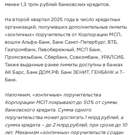
менее 1,3 трлн рублей банковских кредитов.
Блог
На второй квартал 2025 года в число кредитных
Контакты
организаций, получивших дополнительные лимиты
«зонтичных» поручительств от Корпорации МСП,
Соцсети
вошли Альфа-Банк, Банк Санкт-Петербург, ВТБ,
Газпромбанк, Левобережный, МСП Банк,
Промсвязьбанк, Сбербанк, Совкомбанк, УРАЛСИБ.
Также выданные ранее лимиты доступны в банках
Телефон:
АК Барс, Банк ДОМ.РФ, Банк ЗЕНИТ, ГЕНБАНК и Т-
8 800 100-11-00
Банк.
Время работы:
Напомним, «зонтичные» поручительства
по будням с 10:00 до 19:00
Корпорации МСП покрывают до 50% от суммы
банковского кредита. Сумма одного
Почтовый адрес:
поручительства может достигать 1 млрд рублей, а
109012, г. Москва, Славянская площадь, д.4,
сумма кредита – до 2 млрд рублей, при сроке до 10
стр.1
лет. Механизм «зонтичных» поручительств создан