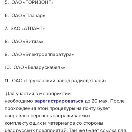
5. ОАО «ГОРИЗОНТ»
О Корпорации
6. ОАО «Планар»
Блог
7. ЗАО «АТЛАНТ»
Контакты
8. ОАО «Витязь»
Соцсети
9. ОАО «Электроаппаратура»
10. ОАО «Беларускабель»
Телефон:
8 800 100-11-00
11. ОАО «Пружанский завод радиодеталей»
Время работы:
Для участия в мероприятии
необходимо
зарегистрироваться
до 20 мая. После
по будням с 10:00 до 19:00
прохождения этой процедуры на почту будет
Почтовый адрес:
направлен перечень запрашиваемых
комплектующих и материалов со стороны
109012, г. Москва, Славянская площадь, д.4,
белорусских предприятий. Там же будет ссылка для
стр.1