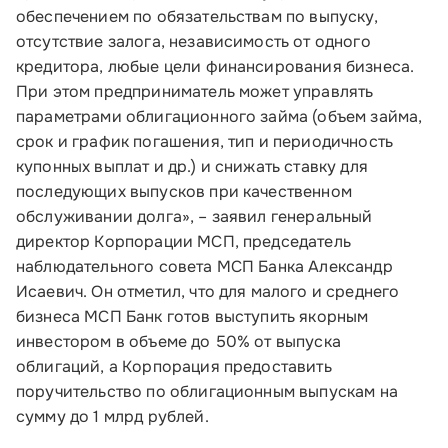
обеспечением по обязательствам по выпуску,
О Корпорации
отсутствие залога, независимость от одного
кредитора, любые цели финансирования бизнеса.
Блог
При этом предприниматель может управлять
параметрами облигационного займа (объем займа,
Контакты
срок и график погашения, тип и периодичность
Соцсети
купонных выплат и др.) и снижать ставку для
последующих выпусков при качественном
обслуживании долга», – заявил генеральный
директор Корпорации МСП, председатель
Телефон:
наблюдательного совета МСП Банка Александр
8 800 100-11-00
Исаевич. Он отметил, что для малого и среднего
бизнеса МСП Банк готов выступить якорным
Время работы:
инвестором в объеме до 50% от выпуска
по будням с 10:00 до 19:00
облигаций, а Корпорация предоставить
поручительство по облигационным выпускам на
Почтовый адрес:
сумму до 1 млрд рублей.
109012, г. Москва, Славянская площадь, д.4,