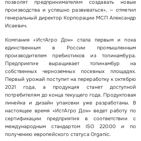
Малому и среднему бизнесу
позволят предпринимателям создавать новые
производства и успешно развиваться», — отметил
Банкам и финансовым организациям
генеральный директор Корпорации МСП Александр
Исаевич.
Инфраструктуре поддержки
Компания «ИстАгро Дон» стала первым и пока
единственным в России промышленным
О Корпорации
производителем пребиотиков из топинамбура.
Блог
Предприятие выращивает топинамбур на
собственных черноземных посевных площадях.
Контакты
Первый урожай поступит на переработку к октябрю
2021 года, а продукция станет доступной
Соцсети
потребителям до конца текущего года. Продуктовая
линейка и дизайн упаковки уже разработаны. В
настоящее время «ИстАгро Дон» ведет работу по
сертификации предприятия в соответствии с
Телефон:
международным стандартом ISO 22000 и по
8 800 100-11-00
получению европейского статуса Organic.