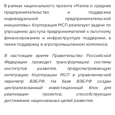
Время работы:
В рамках национального проекта «Малое и среднее
по будням с 10:00 до 19:00
предпринимательство и поддержка
индивидуальной предпринимательской
Почтовый адрес:
инициативы» Корпорация МСП реализует задачи по
109012, г. Москва, Славянская площадь, д.4,
упрощению доступа предпринимателей к льготному
стр.1
финансированию и инфраструктуре поддержки, а
также поддержку в агропромышленном комплексе.
Обратиться в Корпорацию
В настоящее время Правительство Российской
Федерации проводит трансформацию системы
институтов развития, предусматривающую
интеграцию Корпорации МСП в управленческий
периметр ВЭБ.РФ. На базе ВЭБ.РФ создан
централизованный инвестиционный блок для
реализации проектов, способствующих
достижению национальных целей развития.