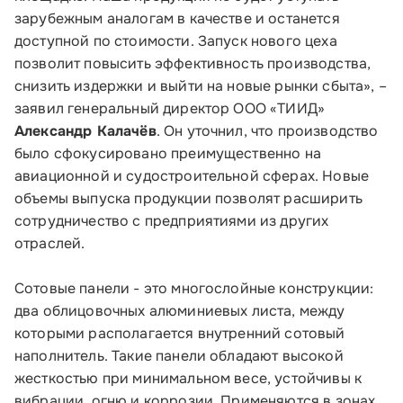
зарубежным аналогам в качестве и останется
доступной по стоимости. Запуск нового цеха
позволит повысить эффективность производства,
снизить издержки и выйти на новые рынки сбыта», –
заявил генеральный директор ООО «ТИИД»
Александр Калачёв
. Он уточнил, что производство
было сфокусировано преимущественно на
Малому и среднему бизнесу
авиационной и судостроительной сферах. Новые
объемы выпуска продукции позволят расширить
Банкам и финансовым организациям
сотрудничество с предприятиями из других
отраслей.
Инфраструктуре поддержки
Сотовые панели - это многослойные конструкции:
О Корпорации
два облицовочных алюминиевых листа, между
которыми располагается внутренний сотовый
Блог
наполнитель. Такие панели обладают высокой
жесткостью при минимальном весе, устойчивы к
Контакты
вибрации, огню и коррозии. Применяются в зонах