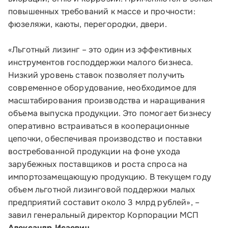
Соцсети
повышенных требований к массе и прочности:
фюзеляжи, каюты, перегородки, двери.
«Льготный лизинг – это один из эффективных
Телефон:
инструментов господдержки малого бизнеса.
8 800 100-11-00
Низкий уровень ставок позволяет получить
современное оборудование, необходимое для
Время работы:
масштабирования производства и наращивания
по будням с 10:00 до 19:00
объема выпуска продукции. Это помогает бизнесу
оперативно встраиваться в кооперационные
Почтовый адрес:
цепочки, обеспечивая производство и поставки
109012, г. Москва, Славянская площадь, д.4,
востребованной продукции на фоне ухода
стр.1
зарубежных поставщиков и роста спроса на
импортозамещающую продукцию. В текущем году
Обратиться в Корпорацию
объем льготной лизинговой поддержки малых
предприятий составит около 3 млрд рублей», –
завил генеральный директор Корпорации МСП
Александр Исаевич
.