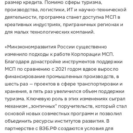
размер кредита. Помимо сферы туризма,
производства, логистики, ИТ и научно-технической
деятельности, программа станет доступна МСП в
креативных индустриях, приграничных регионах и
для малых технологических компаний.
«Минэкономразвития России существенно
изменило подходы к работе Корпорации МСП.
Малому и среднему бизнесу
Благодаря донастройке инструментов поддержки
МСП по сравнению с 2021 годом вдвое выросло
Банкам и финансовым организациям
финансирование промышленных производств, в
шесть раз — проектов в сфере транспортировки и
Инфраструктуре поддержки
хранения, в пять раз увеличился объем поддержки
туризма. Ключевую роль в этих изменениях сыграл
О Корпорации
механизм „зонтичных“ поручительств, который стал
основой новых совместных программ и позволил
Блог
объединить ресурсы институтов развития. В
партнерстве с ВЭБ.РФ создаются условия для
Контакты