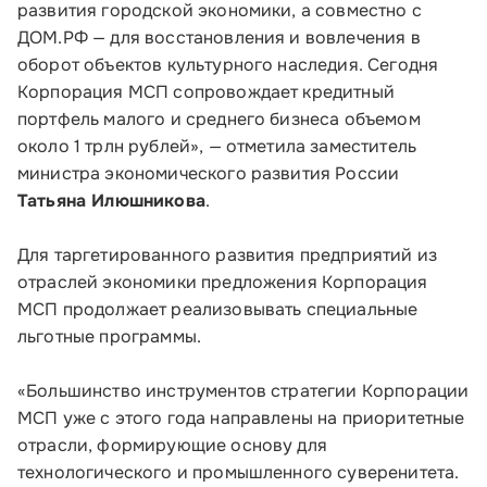
развития городской экономики, а совместно с
Соцсети
ДОМ.РФ — для восстановления и вовлечения в
оборот объектов культурного наследия. Сегодня
Корпорация МСП сопровождает кредитный
портфель малого и среднего бизнеса объемом
Телефон:
около 1 трлн рублей», — отметила заместитель
8 800 100-11-00
министра экономического развития России
Татьяна Илюшникова
.
Время работы:
по будням с 10:00 до 19:00
Для таргетированного развития предприятий из
отраслей экономики предложения Корпорация
Почтовый адрес:
МСП продолжает реализовывать специальные
109012, г. Москва, Славянская площадь, д.4,
льготные программы.
стр.1
«Большинство инструментов стратегии Корпорации
Обратиться в Корпорацию
МСП уже с этого года направлены на приоритетные
отрасли, формирующие основу для
технологического и промышленного суверенитета.