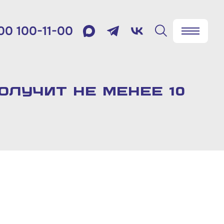
00 100-11-00
✖
Найти
лефон:
800 100-11-00
олучит не менее 10
мя работы:
 будням с 10:00 до 19:00
товый адрес:
9012, г. Москва, Славянская
щадь, д.4, стр.1