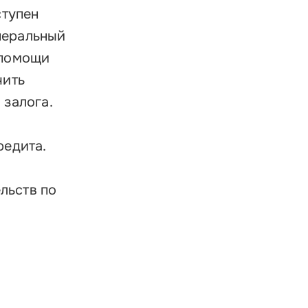
ступен
енеральный
 помощи
чить
 залога.
редита.
льств по