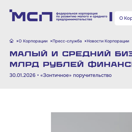
Поиск по сайту
О Ко
Малому и среднему
О Корпорации
Пресс-служба
Новости Корпорации
бизнесу
Малый и средний биз
Банкам и финансовым
млрд рублей финанс
организациям
30.01.2026 •
«Зонтичное» поручительство
Инфраструктуре поддержки
О Корпорации
Блог