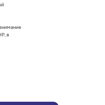
ой
 внимание
Р, в