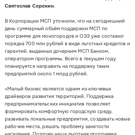
Святослав Сорокин
.
В Корпорации МСП уточнили, что на сегодняшний
день суммарный объём поддержки МСП по
Малому и среднему бизнесу
программе для моногородов и ОЭЗ уже составил
порядка 700 млн рублей в виде льготных кредитов и
Банкам и финансовым организациям
гарантий, выданных дочерним МСП Банком,
оператором программы. Всего в текущем году
Инфраструктуре поддержки
планируется направить на поддержку таких
предприятий около 1 млрд рублей.
О Корпорации
«Малый бизнес является одним из ключевых
Блог
драйверов развития территорий. Поддержка
предпринимательских инициатив позволяет
Контакты
формировать комфортную городскую среду,
Соцсети
развивать локальные предприятия, создавать новые
рабочие места, решать проблему занятости
населения. Поэтому наша льготная программа