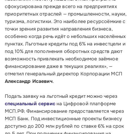
сфокусирована прежде всего на предприятиях
Телефон:
приоритетных отраслей — промышленности, науки,
8 800 100-11-00
туризма, логистики. Это наиболее ресурсоёмкие с
точки зрения развития направления бизнеса,
Время работы:
особенно когда речь идёт о небольших населённых
по будням с 10:00 до 19:00
пунктах. Льготные кредиты под 6% на инвестцели и
под 10% для пополнения оборотных средств дают
Почтовый адрес:
возможность привлекать необходимое заёмное
109012, г. Москва, Славянская площадь, д.4,
финансирование даже в текущих реалиях», —
стр.1
отметил генеральный директор Корпорации МСП
Александр Исаевич
.
Обратиться в Корпорацию
Подать заявку на льготный кредит можно через
специальный сервис
на Цифровой платформе
МСП.РФ. Финансирование предоставляется через
МСП Банк. Под инвестиционные проекты бизнесу
доступно до 200 млн рублей по ставке 6% на срок
до 5 лет. При получении финансирования на