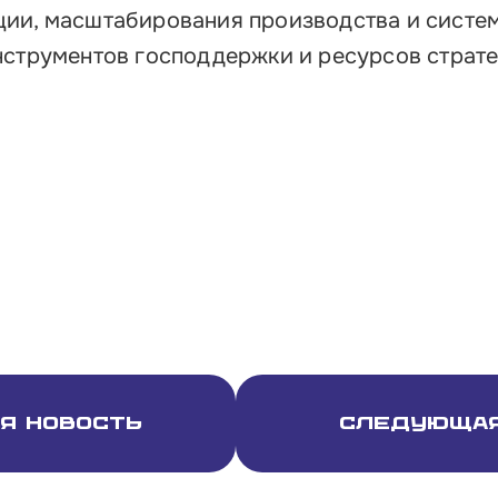
ции, масштабирования производства и систе
нструментов господдержки и ресурсов страт
я новость
Следующая