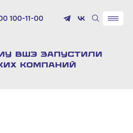
00 100-11-00
✖
Найти
лефон:
800 100-11-00
ИУ ВШЭ запустили
ких компаний
мя работы:
 будням с 10:00 до 19:00
товый адрес:
9012, г. Москва, Славянская
щадь, д.4, стр.1