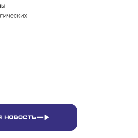
мы
егических
 новость