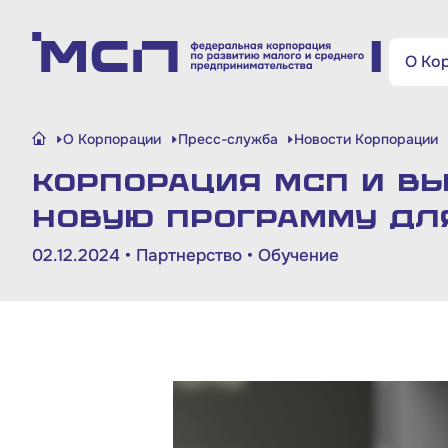
Поиск по сайту
О Ко
Малому и среднему
О Корпорации
Пресс-служба
Новости Корпорации
бизнесу
Корпорация МСП и В
Банкам и финансовым
новую программу дл
организациям
02.12.2024 •
Партнерство
•
Обучение
Инфраструктуре поддержки
О Корпорации
Блог