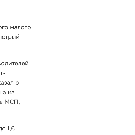
ого малого
ыстрый
водителей
т-
казал о
на из
а МСП,
о 1,6