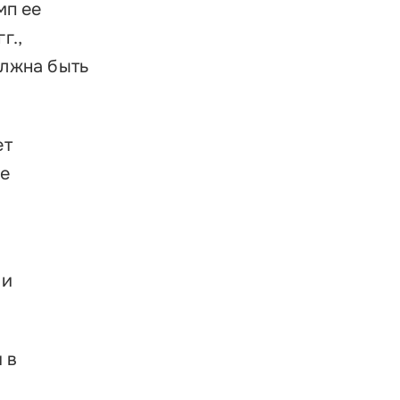
мп ее
г.,
олжна быть
ет
де
 и
 в