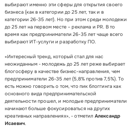
выбирают именно эти сферы для открытия своего
бизнеса (как в категории до 25 лет, так и в
Инфраструктуре поддержки
категории 26-35 лет). Но при этом среди молодежи
О Корпорации
до 25 лет на первом месте – реклама и PR. В то
время как предприниматели 26-35 лет чаще всего
Блог
выбирают ИТ-услуги и разработку ПО.
Контакты
«Интересный тренд, который стал для нас
неожиданным - молодежь до 25 лет реже выбирает
Соцсети
блогосферу в качестве бизнес-направления, чем
предприниматели 26-35 лет (5,8% против 7,5%). То
есть можно говорить о том, что пик блоггинга как
основного вида предпринимательской
Телефон:
деятельности прошел, и молодые предприниматели
8 800 100-11-00
начинают больше фокусироваться на других
креативных направлениях», - отметил
Александр
Время работы:
Исаевич
.
по будням с 10:00 до 19:00