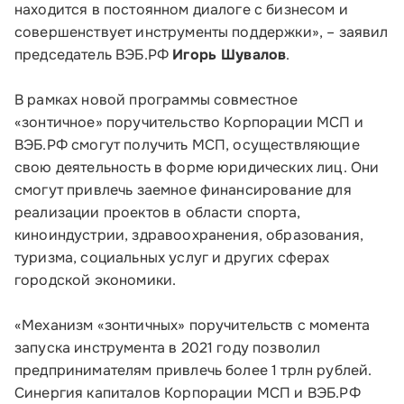
находится в постоянном диалоге с бизнесом и
совершенствует инструменты поддержки», – заявил
председатель ВЭБ.РФ
Игорь Шувалов
.
В рамках новой программы совместное
«зонтичное» поручительство Корпорации МСП и
Малому и среднему бизнесу
ВЭБ.РФ смогут получить МСП, осуществляющие
свою деятельность в форме юридических лиц. Они
Банкам и финансовым организациям
смогут привлечь заемное финансирование для
реализации проектов в области спорта,
Инфраструктуре поддержки
киноиндустрии, здравоохранения, образования,
туризма, социальных услуг и других сферах
О Корпорации
городской экономики.
Блог
«Механизм «зонтичных» поручительств с момента
запуска инструмента в 2021 году позволил
Контакты
предпринимателям привлечь более 1 трлн рублей.
Соцсети
Синергия капиталов Корпорации МСП и ВЭБ.РФ