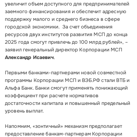
увеличит объем доступного для предпринимателей
заемного финансирования и обеспечит адресную
поддержку малого и среднего бизнеса в сфере
Телефон:
городской экономики. За счет объединения
8 800 100-11-00
ресурсов двух институтов развития МСП до конца
2025 года смогут привлечь до 100 млрд рублей», –
Время работы:
заявил генеральный директор Корпорации МСП
по будням с 10:00 до 19:00
Александр Исаевич
.
Почтовый адрес:
Первыми банками-партнерами новой совместной
109012, г. Москва, Славянская площадь, д.4,
программы Корпорации МСП и ВЭБ.РФ стали ВТБ и
стр.1
Альфа Банк. Банки смогут применять понижающий
коэффициент при расчете нормативов
Обратиться в Корпорацию
достаточности капитала и повышенный предельный
уровень выплат.
Напомним, «зонтичный» механизм предполагает
предоставление банкам-партнерам Корпорации