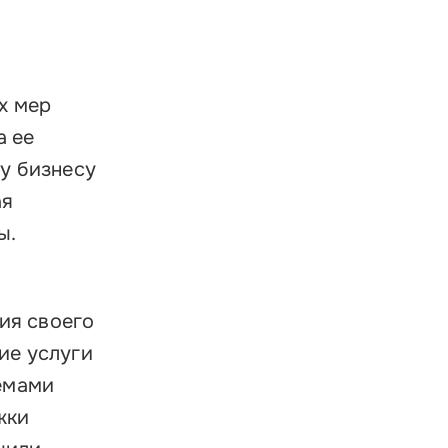
х мер
а ее
му бизнесу
ая
мы.
ия своего
ие услуги
емами
жки