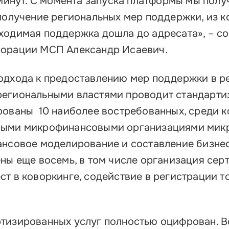
 минут. С момента запуска платформы мы полу
 получение региональных мер поддержки, из 
ходимая поддержка дошла до адресата», – с
порации МСП Александр Исаевич.
одхода к предоставлению мер поддержки в р
региональными властями проводит стандарт
рованы 10 наиболее востребованных, среди к
ными микрофинансовыми организациями мик
ансовое моделирование и составление бизнес
ны еще восемь, в том числе организация сер
ст в коворкинге, содействие в регистрации т
тизированных услуг полностью оцифрован. В