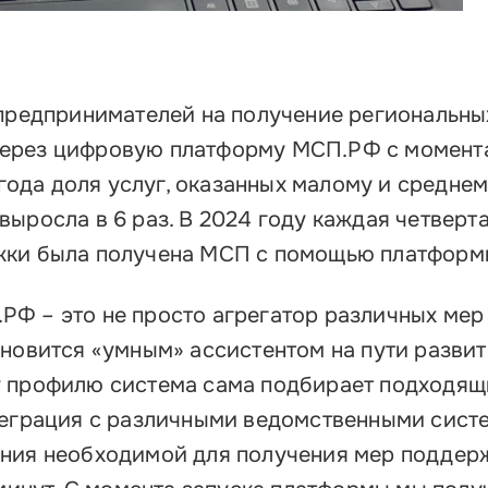
 предпринимателей на получение региональны
ерез цифровую платформу МСП.РФ с момент
и года доля услуг, оказанных малому и средне
ыросла в 6 раз. В 2024 году каждая четверт
жки была получена МСП с помощью платфор
Ф – это не просто агрегатор различных мер
ановится «умным» ассистентом на пути развит
у профилю система сама подбирает подходящ
теграция с различными ведомственными сист
ения необходимой для получения мер поддер