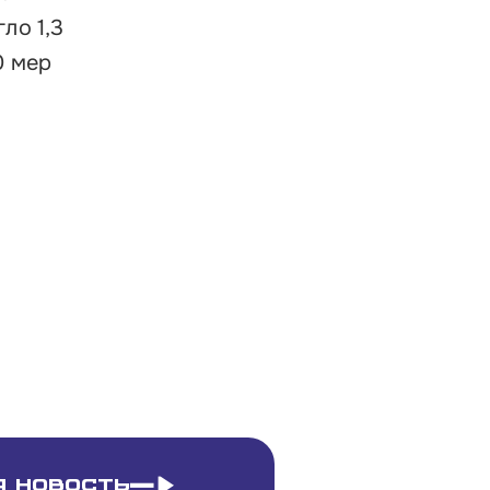
ло 1,3
0 мер
 новость