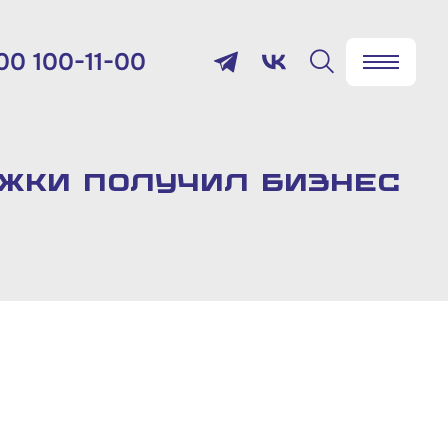
00 100-11-00
✖
Найти
лефон:
800 100-11-00
ржки получил бизнес
мя работы:
 будням с 10:00 до 19:00
товый адрес:
9012, г. Москва, Славянская
щадь, д.4, стр.1