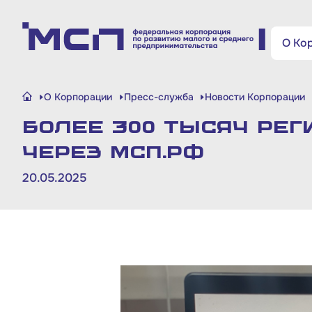
Поиск по сайту
О Ко
Малому и среднему
О Корпорации
Пресс-служба
Новости Корпорации
бизнесу
Более 300 тысяч ре
Банкам и финансовым
через МСП.РФ
организациям
20.05.2025
Инфраструктуре поддержки
О Корпорации
Блог