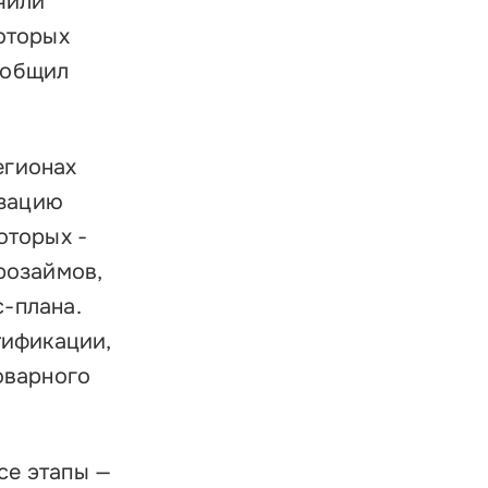
чили
которых
ообщил
егионах
изацию
оторых -
розаймов,
-плана.
тификации,
оварного
се этапы —