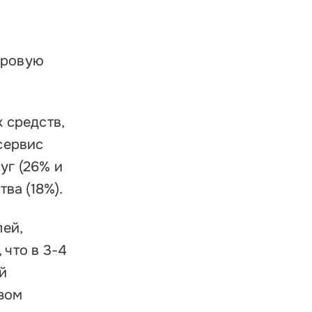
фровую
 средств,
сервис
уг (26% и
ва (18%).
лей,
 что в 3-4
й
зом