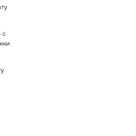
ату
 с
жки
ту