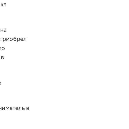
рка
 на
 приобрел
ло
 в
е
ниматель в