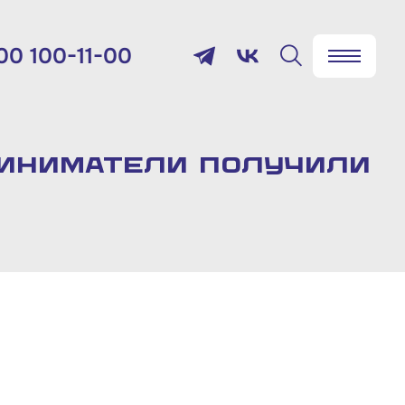
00 100-11-00
✖
Найти
лефон:
800 100-11-00
риниматели получили
мя работы:
 будням с 10:00 до 19:00
товый адрес:
9012, г. Москва, Славянская
щадь, д.4, стр.1