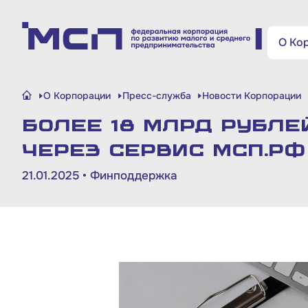
Поиск по сайту
О Ко
Малому и среднему
О Корпорации
Пресс-служба
Новости Корпорации
бизнесу
Более 18 млрд рубл
Банкам и финансовым
через сервис МСП.РФ
организациям
21.01.2025 •
Финподдержка
Инфраструктуре поддержки
О Корпорации
Блог