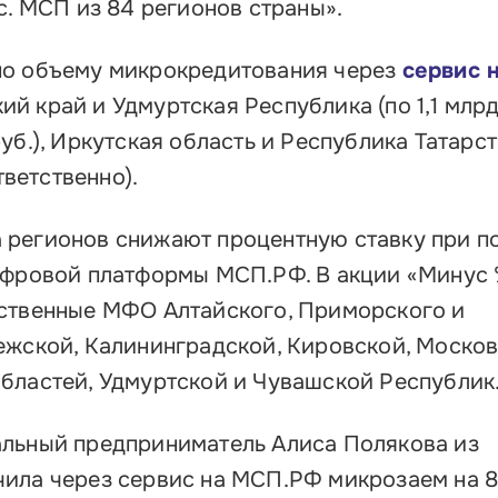
с. МСП из 84 регионов страны».
по объему микрокредитования через
сервис 
й край и Удмуртская Республика (по 1,1 млрд 
уб.), Иркутская область и Республика Татарст
тветственно).
 регионов снижают процентную ставку при п
ифровой платформы МСП.РФ. В акции «Минус 
рственные МФО Алтайского, Приморского и
ежской, Калининградской, Кировской, Москов
бластей, Удмуртской и Чувашской Республик
альный предприниматель Алиса Полякова из
ила через сервис на МСП.РФ микрозаем на 8