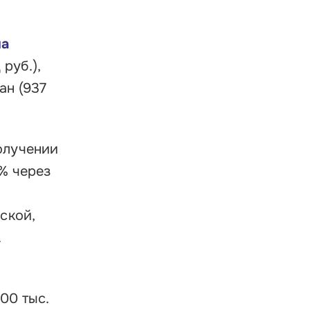
на
руб.),
ан (937
олучении
% через
ской,
.
00 тыс.