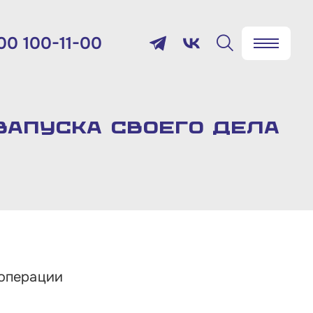
00 100-11-00
✖
Найти
лефон:
800 100-11-00
запуска своего дела
мя работы:
 будням с 10:00 до 19:00
товый адрес:
9012, г. Москва, Славянская
щадь, д.4, стр.1
 операции