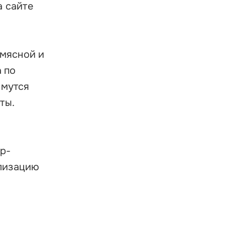
ратиться в Корпорацию
а сайте
 мясной и
 по
ймутся
ты.
ер-
ализацию