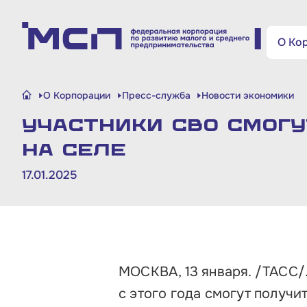
Поиск по сайту
О Ко
Малому и среднему
О Корпорации
Пресс-служба
Новости экономики
бизнесу
Участники СВО смогу
Банкам и финансовым
на селе
организациям
17.01.2025
Инфраструктуре поддержки
О Корпорации
МОСКВА, 13 января. /ТАСС/
Блог
с этого года смогут получи