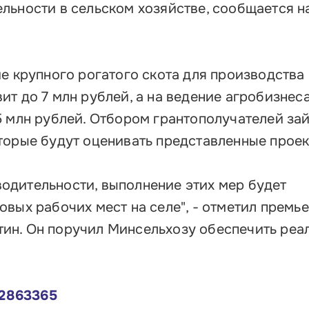
Об
льности в сельском хозяйстве, сообщается н
Обучение
Лизинг для бизнеса
Поддержка предпринимателей в сфере
е крупного рогатого скота для производства
туризма
т до 7 млн рублей, а на ведение агробизнеса
Факторинг для бизнеса
5 млн рублей. Отбором грантополучателей за
Старт в бизнес для молодых
торые будут оценивать представленные проек
предпринимателей
дительности, выполнение этих мер будет
вых рабочих мест на селе", - отметил премь
ин. Он поручил Минсельхозу обеспечить ре
22863365