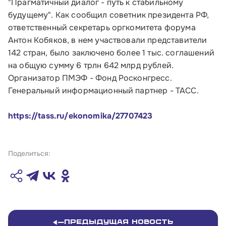
"Прагматичный диалог - путь к стабильному
Инфраструктуре поддержки
будущему". Как сообщил советник президента РФ,
ответственный секретарь оргкомитета форума
О Корпорации
Антон Кобяков, в нем участвовали представители
142 стран, было заключено более 1 тыс. соглашений
Блог
на общую сумму 6 трлн 642 млрд рублей.
Организатор ПМЭФ - Фонд Росконгресс.
Контакты
Генеральный информационный партнер - ТАСС.
Соцсети
https://tass.ru/ekonomika/27707423
Телефон:
Поделиться:
8 800 100-11-00
Время работы:
по будням с 10:00 до 19:00
Предыдущая новость
Почтовый адрес: