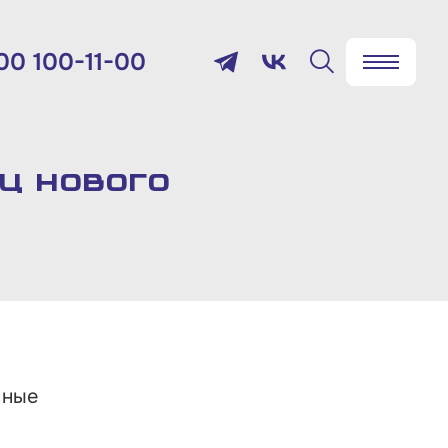
00 100-11-00
✖
Найти
лефон:
800 100-11-00
иц нового
мя работы:
 будням с 10:00 до 19:00
товый адрес:
9012, г. Москва, Славянская
щадь, д.4, стр.1
сные