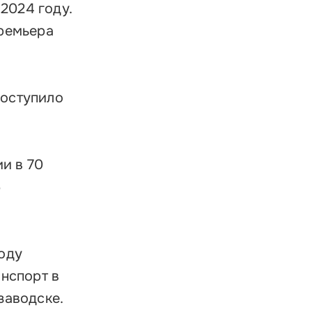
ратиться в Корпорацию
2024 году.
премьера
поступило
и в 70
5
году
анспорт в
заводске.