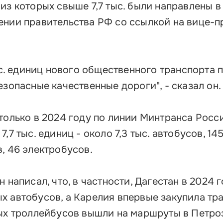
Об
из которых свыше 7,7 тыс. были направлены в 
Обучение
ении правительства РФ со ссылкой на вице-
Лизинг для бизнеса
Поддержка предпринимателей в сфере
туризма
тыс. единиц нового общественного транспорта 
Факторинг для бизнеса
езопасные качественные дороги", - сказал он.
Старт в бизнес для молодых
предпринимателей
только в 2024 году по линии Минтранса Росси
,7 тыс. единиц - около 7,3 тыс. автобусов, 14
, 46 электробусов.
 написал, что, в частности, Дагестан в 2024 
х автобусов, а Карелия впервые закупила тр
вых троллейбусов вышли на маршруты в Петро