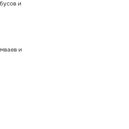
обусов и
амваев и