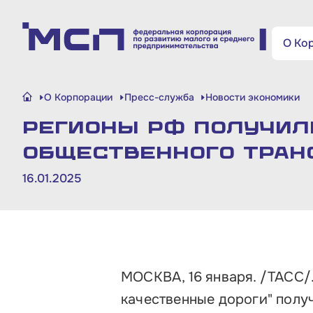
Поиск по сайту
О Ко
Малому и среднему
О Корпорации
Пресс-служба
Новости экономики
бизнесу
Регионы РФ получили
Банкам и финансовым
общественного тран
организациям
16.01.2025
Инфраструктуре поддержки
О Корпорации
МОСКВА, 16 января. /ТАСС/
Блог
качественные дороги" получи