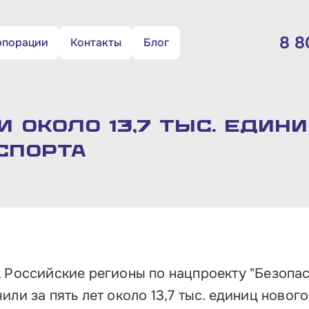
8 8
рпорации
Контакты
Блог
Критерии отнесения бизнеса к
субъектам МСП
Те
Цифровая платформа МСП.РФ
8 
 около 13,7 тыс. един
Правовая поддержка и «Сервис 360°»
спорта
Вре
Льготные программы кредитования и
по
займы
Гарантийная поддержка
Поч
Помощь со сбытом продукции
10
пло
. Российские регионы по нацпроекту "Безопа
Льготное государственное и
муниципальное имущество
ли за пять лет около 13,7 тыс. единиц нового