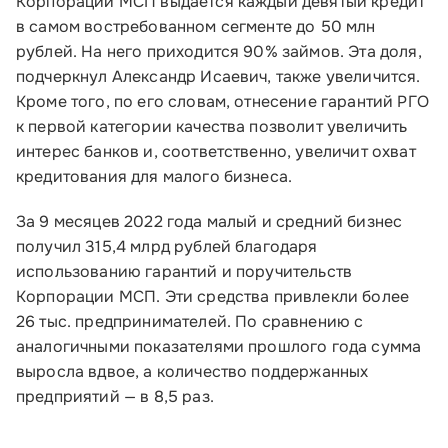
Корпорации МСП выдается каждый девятый кредит
в самом востребованном сегменте до 50 млн
рублей. На него приходится 90% займов. Эта доля,
Малому и среднему бизнесу
подчеркнул Александр Исаевич, также увеличится.
Кроме того, по его словам, отнесение гарантий РГО
Банкам и финансовым организациям
к первой категории качества позволит увеличить
интерес банков и, соответственно, увеличит охват
Инфраструктуре поддержки
кредитования для малого бизнеса.
О Корпорации
За 9 месяцев 2022 года малый и средний бизнес
получил 315,4 млрд рублей благодаря
Блог
использованию гарантий и поручительств
Корпорации МСП. Эти средства привлекли более
Контакты
26 тыс. предпринимателей. По сравнению с
Соцсети
аналогичными показателями прошлого года сумма
выросла вдвое, а количество поддержанных
предприятий — в 8,5 раз.
Телефон: