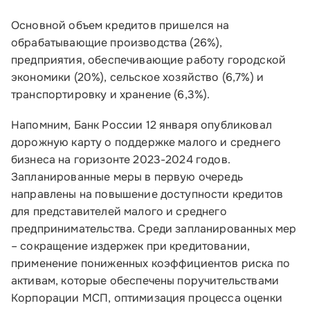
8 800 100-11-00
Основной объем кредитов пришелся на
обрабатывающие производства (26%),
Время работы:
предприятия, обеспечивающие работу городской
по будням с 10:00 до 19:00
экономики (20%), сельское хозяйство (6,7%) и
транспортировку и хранение (6,3%).
Почтовый адрес:
109012, г. Москва, Славянская площадь, д.4,
Напомним, Банк России 12 января опубликовал
стр.1
дорожную карту о поддержке малого и среднего
бизнеса на горизонте 2023-2024 годов.
Обратиться в Корпорацию
Запланированные меры в первую очередь
направлены на повышение доступности кредитов
для представителей малого и среднего
предпринимательства. Среди запланированных мер
– сокращение издержек при кредитовании,
применение пониженных коэффициентов риска по
активам, которые обеспечены поручительствами
Корпорации МСП, оптимизация процесса оценки